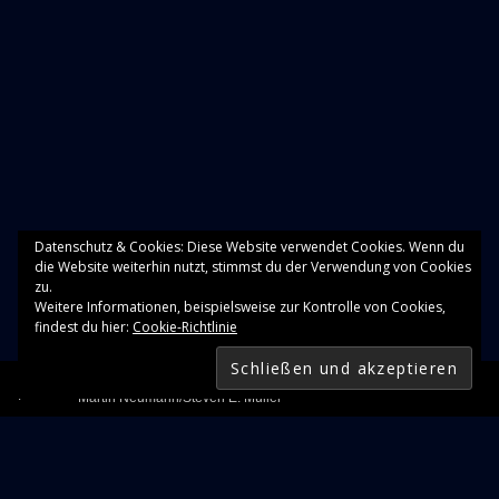
Datenschutz & Cookies: Diese Website verwendet Cookies. Wenn du
die Website weiterhin nutzt, stimmst du der Verwendung von Cookies
zu.
Weitere Informationen, beispielsweise zur Kontrolle von Cookies,
findest du hier:
Cookie-Richtlinie
Audio-Player
First Song
Martin Neumann/Steven E. Müller