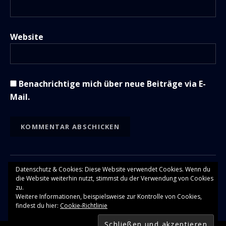
Website
Benachrichtige mich über neue Beiträge via E-
Mail.
Datenschutz & Cookies: Diese Website verwendet Cookies. Wenn du
die Website weiterhin nutzt, stimmst du der Verwendung von Cookies
OBSIDIAN MUSIC THEME
BY AUDIOTHEME.
zu.
Weitere Informationen, beispielsweise zur Kontrolle von Cookies,
findest du hier:
Cookie-Richtlinie
Audio-Player